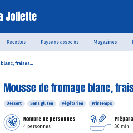
a Joliette
Recettes
Paysans associés
Magazines
lanc, fraises...
Mousse de fromage blanc, frai
Dessert
Sans gluten
Végétarien
Printemps
Nombre de personnes
Prépara
4 personnes
30 min