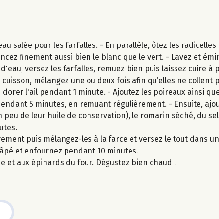
u salée pour les farfalles. - En parallèle, ôtez les radicelles
incez finement aussi bien le blanc que le vert. - Lavez et é
 d'eau, versez les farfalles, remuez bien puis laissez cuire à p
 cuisson, mélangez une ou deux fois afin qu’elles ne collent p
s dorer l'ail pendant 1 minute. - Ajoutez les poireaux ainsi qu
 pendant 5 minutes, en remuant régulièrement. - Ensuite, ajou
n peu de leur huile de conservation), le romarin séché, du sel 
utes.
èvement puis mélangez-les à la farce et versez le tout dans un
 râpé et enfournez pendant 10 minutes.
mée et aux épinards du four. Dégustez bien chaud !