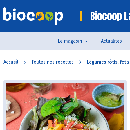
Biocoop L
Le magasin
Actualités
Accueil
Toutes nos recettes
Légumes rôtis, feta 