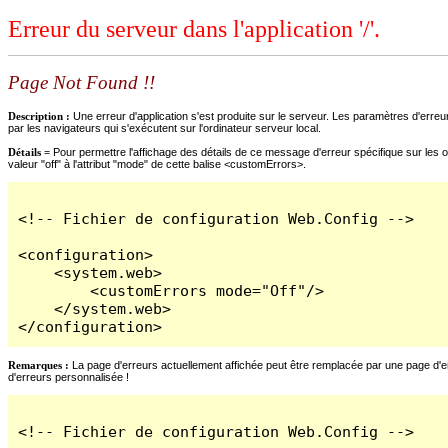
Erreur du serveur dans l'application '/'.
Page Not Found !!
Description :
Une erreur d'application s'est produite sur le serveur. Les paramètres d'erreur
par les navigateurs qui s'exécutent sur l'ordinateur serveur local.
Détails =
Pour permettre l'affichage des détails de ce message d'erreur spécifique sur les o
valeur "off" à l'attribut "mode" de cette balise <customErrors>.
<!-- Fichier de configuration Web.Config -->

<configuration>

    <system.web>

        <customErrors mode="Off"/>

    </system.web>

</configuration>
Remarques :
La page d'erreurs actuellement affichée peut être remplacée par une page d'erre
d'erreurs personnalisée !
<!-- Fichier de configuration Web.Config -->
