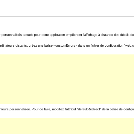
 personnalisés actuels pour cette application empêchent l'affichage à distance des détails de 
rdinateurs distants, créez une balise <customErrors> dans un fichier de configuration "web.con
urs personnalisée. Pour ce faire, modifiez l'attribut "defaultRedirect" de la balise de config