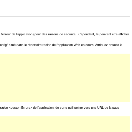
l'erreur de l'application (pour des raisons de sécurité). Cependant, ils peuvent être affichés
fig" situé dans le répertoire racine de l'application Web en cours. Attribuez ensuite la
uration <customErrors> de l'application, de sorte qu'il pointe vers une URL de la page