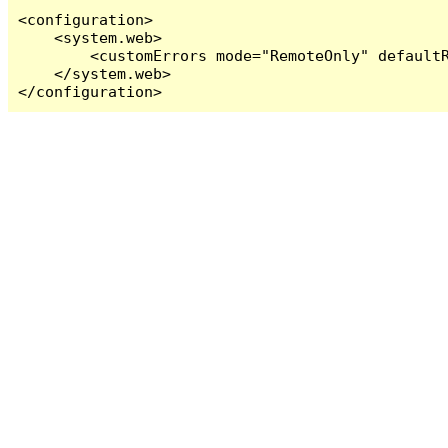
<configuration>

    <system.web>

        <customErrors mode="RemoteOnly" defaultR
    </system.web>

</configuration>