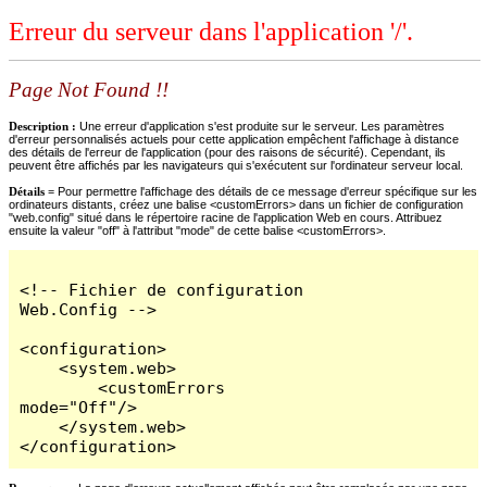
Erreur du serveur dans l'application '/'.
Page Not Found !!
Description :
Une erreur d'application s'est produite sur le serveur. Les paramètres
d'erreur personnalisés actuels pour cette application empêchent l'affichage à distance
des détails de l'erreur de l'application (pour des raisons de sécurité). Cependant, ils
peuvent être affichés par les navigateurs qui s'exécutent sur l'ordinateur serveur local.
Détails =
Pour permettre l'affichage des détails de ce message d'erreur spécifique sur les
ordinateurs distants, créez une balise <customErrors> dans un fichier de configuration
"web.config" situé dans le répertoire racine de l'application Web en cours. Attribuez
ensuite la valeur "off" à l'attribut "mode" de cette balise <customErrors>.
<!-- Fichier de configuration 
Web.Config -->

<configuration>

    <system.web>

        <customErrors 
mode="Off"/>

    </system.web>

</configuration>