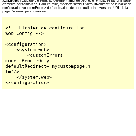
Remarques :
La page d'erreurs actuellement affichée peut être remplacée par une page
d'erreurs personnalisée. Pour ce faire, modifiez l'attribut "defaultRedirect" de la balise de
configuration <customErrors> de l'application, de sorte qu'il pointe vers une URL de la
page d'erreurs personnalisée !
<!-- Fichier de configuration 
Web.Config -->

<configuration>

    <system.web>

        <customErrors 
mode="RemoteOnly" 
defaultRedirect="mycustompage.h
tm"/>

    </system.web>

</configuration>