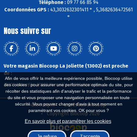
Téléphone :
09 77 66 85 94
Coordonnées GPS :
43,3032632301411 ° , 5,3682636472561
°
Nous suivre sur
Votre magasin Biocoop La Joliette (13002) est proche
de :
Afin de vous offrir la meilleure expérience possible, Biocoop utilise
13003 Marseille, 13002 Marseille, 13001 Marseille
des cookies : pour assurer une performance optimale du site, pour
récolter des statistiques afin d'analyser le trafic et la performance
du site et vous proposer une navigation personnalisée en toute
sécurité. Vous pouvez changer d'avis à tout moment en
Biocoop.fr
Le réseau Biocoop
paramétrant vos cookies. OK pour vous ?
Copyright Biocoop 2026
En savoir plus et paramétrer les cookies
Je refuse
J'accepte