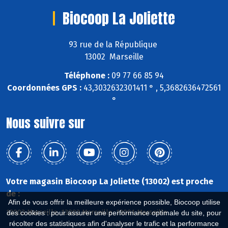
Biocoop La Joliette
93 rue de la République
13002 Marseille
Téléphone :
09 77 66 85 94
Coordonnées GPS :
43,3032632301411 ° , 5,3682636472561
°
Nous suivre sur
Votre magasin Biocoop La Joliette (13002) est proche
de :
Afin de vous offrir la meilleure expérience possible, Biocoop utilise
13003 Marseille, 13002 Marseille, 13001 Marseille
des cookies : pour assurer une performance optimale du site, pour
récolter des statistiques afin d'analyser le trafic et la performance