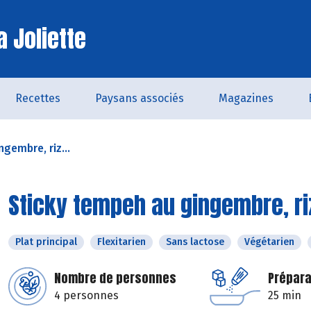
a Joliette
Recettes
Paysans associés
Magazines
gembre, riz...
Sticky tempeh au gingembre, riz
Plat principal
Flexitarien
Sans lactose
Végétarien
Nombre de personnes
Prépara
4 personnes
25 min