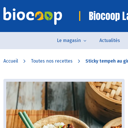
Biocoop L
Le magasin
Actualités
Accueil
Toutes nos recettes
Sticky tempeh au gin