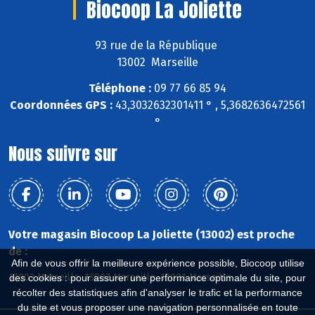
Biocoop La Joliette
93 rue de la République
13002 Marseille
Téléphone :
09 77 66 85 94
Coordonnées GPS :
43,3032632301411 ° , 5,3682636472561
°
Nous suivre sur
Votre magasin Biocoop La Joliette (13002) est proche
de :
Afin de vous offrir la meilleure expérience possible, Biocoop utilise
13003 Marseille, 13002 Marseille, 13001 Marseille
des cookies : pour assurer une performance optimale du site, pour
récolter des statistiques afin d'analyser le trafic et la performance
du site et vous proposer une navigation personnalisée en toute