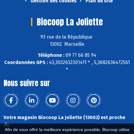
Gestion des cookies
Plan du site
Biocoop La Joliette
93 rue de la République
13002 Marseille
Téléphone :
09 77 66 85 94
Coordonnées GPS :
43,3032632301411 ° , 5,3682636472561
°
Nous suivre sur
Votre magasin Biocoop La Joliette (13002) est proche
de :
Afin de vous offrir la meilleure expérience possible, Biocoop utilise