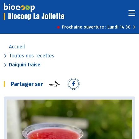
Biocoop La Joliette
Prochaine ouverture : Lundi 14:30
Accueil
Toutes nos recettes
Daiquiri fraise
Partager sur