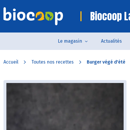
Biocoop L
Le magasin
Actualités
Accueil
Toutes nos recettes
Burger végé d'été