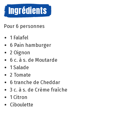
Ingrédients
Pour 6 personnes
1 Falafel
6 Pain hamburger
2 Oignon
6 c. à s. de Moutarde
1 Salade
2 Tomate
6 tranche de Cheddar
3 c. à s. de Crème fraîche
1 Citron
Ciboulette