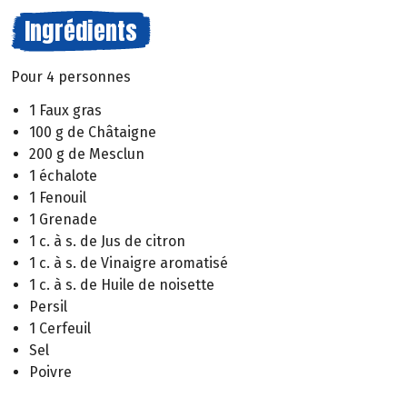
Ingrédients
Pour 4 personnes
1 Faux gras
100 g de Châtaigne
200 g de Mesclun
1 échalote
1 Fenouil
1 Grenade
1 c. à s. de Jus de citron
1 c. à s. de Vinaigre aromatisé
1 c. à s. de Huile de noisette
Persil
1 Cerfeuil
Sel
Poivre