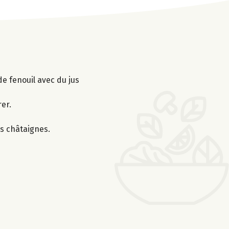
de fenouil avec du jus
rer.
es châtaignes.