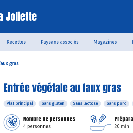
a Joliette
Recettes
Paysans associés
Magazines
faux gras
Entrée végétale au faux gras
Plat principal
Sans gluten
Sans lactose
Sans porc
Nombre de personnes
Prépara
4 personnes
20 min