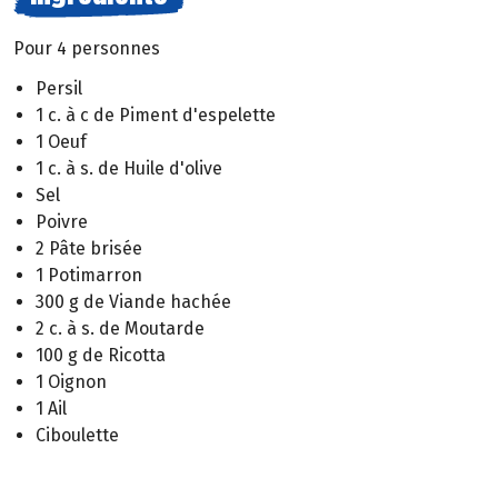
Pour 4 personnes
Persil
1 c. à c de Piment d'espelette
1 Oeuf
1 c. à s. de Huile d'olive
Sel
Poivre
2 Pâte brisée
1 Potimarron
300 g de Viande hachée
2 c. à s. de Moutarde
100 g de Ricotta
1 Oignon
1 Ail
Ciboulette