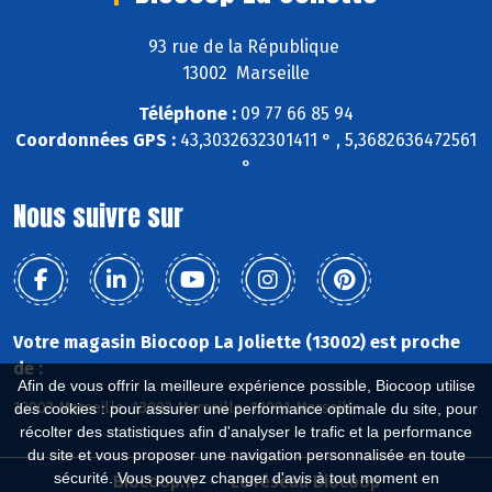
93 rue de la République
13002 Marseille
Téléphone :
09 77 66 85 94
Coordonnées GPS :
43,3032632301411 ° , 5,3682636472561
°
Nous suivre sur
Votre magasin Biocoop La Joliette (13002) est proche
de :
Afin de vous offrir la meilleure expérience possible, Biocoop utilise
13003 Marseille, 13002 Marseille, 13001 Marseille
des cookies : pour assurer une performance optimale du site, pour
récolter des statistiques afin d'analyser le trafic et la performance
du site et vous proposer une navigation personnalisée en toute
sécurité. Vous pouvez changer d'avis à tout moment en
Biocoop.fr
Le réseau Biocoop