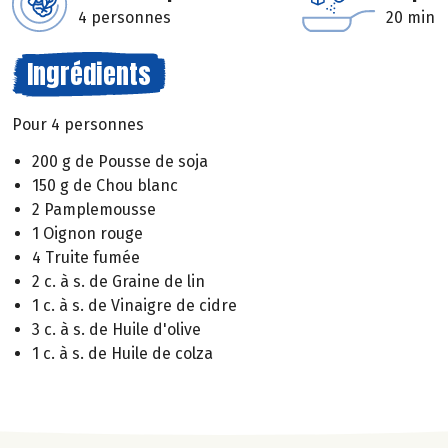
4 personnes
20 min
Ingrédients
Pour 4 personnes
200 g de Pousse de soja
150 g de Chou blanc
2 Pamplemousse
1 Oignon rouge
4 Truite fumée
2 c. à s. de Graine de lin
1 c. à s. de Vinaigre de cidre
3 c. à s. de Huile d'olive
1 c. à s. de Huile de colza