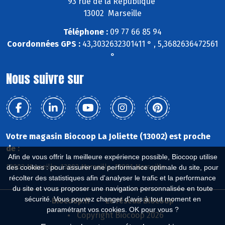
93 rue de la République
13002 Marseille
Téléphone :
09 77 66 85 94
Coordonnées GPS :
43,3032632301411 ° , 5,3682636472561
°
Nous suivre sur
Votre magasin Biocoop La Joliette (13002) est proche
de :
Afin de vous offrir la meilleure expérience possible, Biocoop utilise
13003 Marseille, 13002 Marseille, 13001 Marseille
des cookies : pour assurer une performance optimale du site, pour
récolter des statistiques afin d'analyser le trafic et la performance
du site et vous proposer une navigation personnalisée en toute
sécurité. Vous pouvez changer d'avis à tout moment en
Biocoop.fr
Le réseau Biocoop
paramétrant vos cookies. OK pour vous ?
Copyright Biocoop 2026