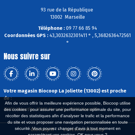
93 rue de la République
13002 Marseille
Téléphone :
09 77 66 85 94
Coordonnées GPS :
43,3032632301411 ° , 5,3682636472561
°
Nous suivre sur
Votre magasin Biocoop La Joliette (13002) est proche
de :
Afin de vous offrir la meilleure expérience possible, Biocoop utilise
13003 Marseille, 13002 Marseille, 13001 Marseille
des cookies : pour assurer une performance optimale du site, pour
récolter des statistiques afin d'analyser le trafic et la performance
du site et vous proposer une navigation personnalisée en toute
sécurité. Vous pouvez changer d'avis à tout moment en
Biocoop.fr
Le réseau Biocoop
paramétrant vos cookies. OK pour vous ?