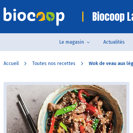
Biocoop L
Le magasin
Actualités
Accueil
Toutes nos recettes
Wok de veau aux l