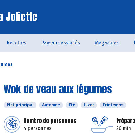
a Joliette
Recettes
Paysans associés
Magazines
égumes
Wok de veau aux légumes
Plat principal
Automne
Eté
Hiver
Printemps
Nombre de personnes
Prépara
4 personnes
20 min