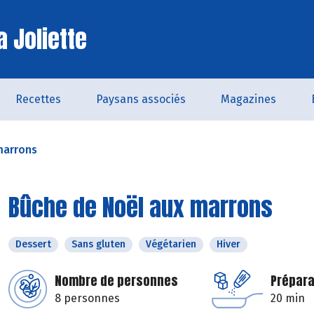
a Joliette
Recettes
Paysans associés
Magazines
marrons
Bûche de Noël aux marrons
Dessert
Sans gluten
Végétarien
Hiver
Nombre de personnes
Prépara
8 personnes
20 min