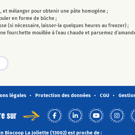
m, et mélanger pour obtenir une pâte homogène ;
 rouler en forme de bûche ;
se (si nécessaire, laisser-la quelques heures au freezer) ;
 une fourchette mouillée à l’eau chaude et parsemez d’amand
ons légales
Protection des données
CGU
Gestio
re sur
 Biocoop La Joliette (13002) est proche de :