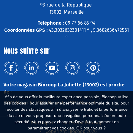
93 rue de la République
13002 Marseille
Téléphone :
09 77 66 85 94
Coordonnées GPS :
43,3032632301411 ° , 5,3682636472561
°
Nous suivre sur
Votre magasin Biocoop La Joliette (13002) est proche
de :
Afin de vous offrir la meilleure expérience possible, Biocoop utilise
13003 Marseille, 13002 Marseille, 13001 Marseille
des cookies : pour assurer une performance optimale du site, pour
récolter des statistiques afin d'analyser le trafic et la performance
du site et vous proposer une navigation personnalisée en toute
sécurité. Vous pouvez changer d'avis à tout moment en
Biocoop.fr
Le réseau Biocoop
paramétrant vos cookies. OK pour vous ?
Copyright Biocoop 2026