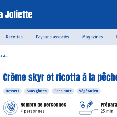
a Joliette
Recettes
Paysans associés
Magazines
 à...
Crème skyr et ricotta à la pêch
Dessert
Sans gluten
Sans porc
Végétarien
Nombre de personnes
Prépara
4 personnes
25 min