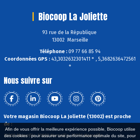
Biocoop La Joliette
93 rue de la République
13002 Marseille
Téléphone :
09 77 66 85 94
Coordonnées GPS :
43,3032632301411 ° , 5,3682636472561
°
Nous suivre sur
Votre magasin Biocoop La Joliette (13002) est proche
de :
Afin de vous offrir la meilleure expérience possible, Biocoop utilise
13003 Marseille, 13002 Marseille, 13001 Marseille
des cookies : pour assurer une performance optimale du site, pour