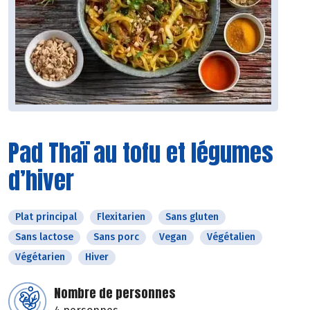
Pad Thaï au tofu et légumes
d’hiver
Plat principal
Flexitarien
Sans gluten
Sans lactose
Sans porc
Vegan
Végétalien
Végétarien
Hiver
Nombre de personnes