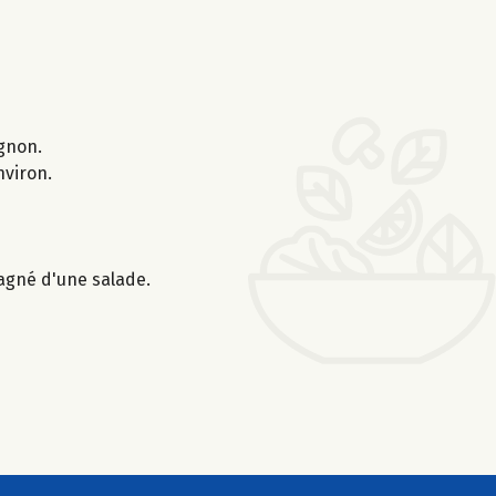
ignon.
nviron.
agné d'une salade.