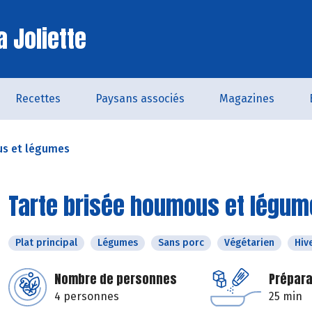
a Joliette
Recettes
Paysans associés
Magazines
us et légumes
Tarte brisée houmous et légum
Plat principal
Légumes
Sans porc
Végétarien
Hiv
Nombre de personnes
Prépara
4 personnes
25 min