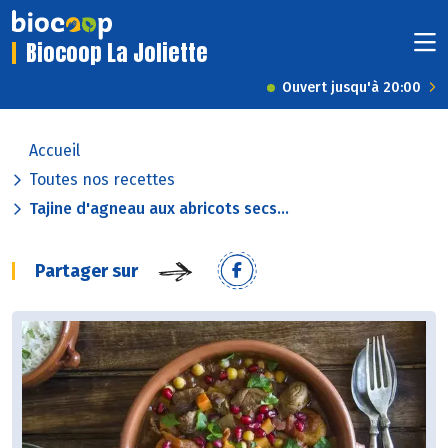
Biocoop La Joliette
Ouvert jusqu'à 20:00
Accueil
Toutes nos recettes
Tajine d'agneau aux abricots secs...
Partager sur