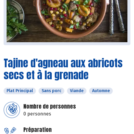
Tajine d'agneau aux abricots
secs et à la grenade
Plat Principal
Sans porc
Viande
Automne
Nombre de personnes
0 personnes
Préparation