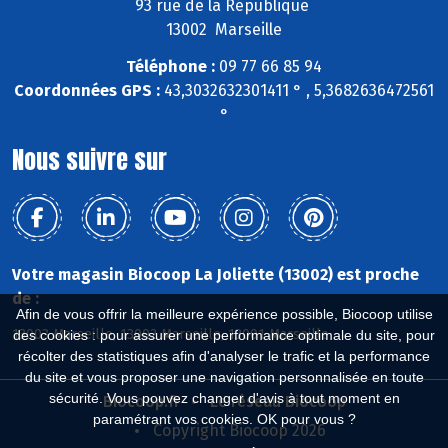
93 rue de la République
13002 Marseille
Téléphone :
09 77 66 85 94
Coordonnées GPS :
43,3032632301411 ° , 5,3682636472561
°
Nous suivre sur
Votre magasin Biocoop La Joliette (13002) est proche
de :
Afin de vous offrir la meilleure expérience possible, Biocoop utilise
13003 Marseille, 13002 Marseille, 13001 Marseille
des cookies : pour assurer une performance optimale du site, pour
récolter des statistiques afin d'analyser le trafic et la performance
du site et vous proposer une navigation personnalisée en toute
sécurité. Vous pouvez changer d'avis à tout moment en
Biocoop.fr
Le réseau Biocoop
paramétrant vos cookies. OK pour vous ?
Copyright Biocoop 2026