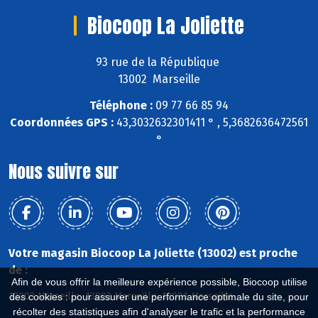
Biocoop La Joliette
93 rue de la République
13002 Marseille
Téléphone :
09 77 66 85 94
Coordonnées GPS :
43,3032632301411 ° , 5,3682636472561
°
Nous suivre sur
Votre magasin Biocoop La Joliette (13002) est proche
de :
Afin de vous offrir la meilleure expérience possible, Biocoop utilise
13003 Marseille, 13002 Marseille, 13001 Marseille
des cookies : pour assurer une performance optimale du site, pour
récolter des statistiques afin d'analyser le trafic et la performance