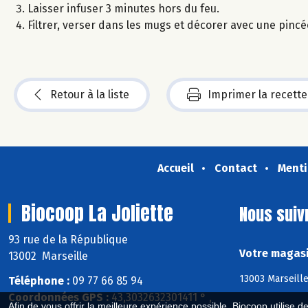
Laisser infuser 3 minutes hors du feu.
Filtrer, verser dans les mugs et décorer avec une pincé
Retour à la liste
Imprimer la recette
Accueil
Contact
Menti
Biocoop La Joliette
Nous suiv
93 rue de la République
Votre magasin
13002 Marseille
13003 Marseille
Téléphone :
09 77 66 85 94
Coordonnées GPS :
43,3032632301411 ° ,
Afin de vous offrir la meilleure expérience possible, Biocoop utilise d