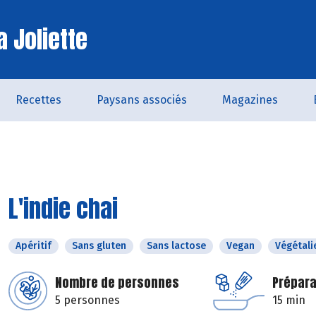
a Joliette
Recettes
Paysans associés
Magazines
L'indie chai
Apéritif
Sans gluten
Sans lactose
Vegan
Végétali
Nombre de personnes
Prépara
5 personnes
15 min