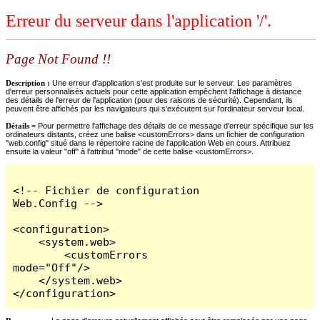
Erreur du serveur dans l'application '/'.
Page Not Found !!
Description :
Une erreur d'application s'est produite sur le serveur. Les paramètres
d'erreur personnalisés actuels pour cette application empêchent l'affichage à distance
des détails de l'erreur de l'application (pour des raisons de sécurité). Cependant, ils
peuvent être affichés par les navigateurs qui s'exécutent sur l'ordinateur serveur local.
Détails =
Pour permettre l'affichage des détails de ce message d'erreur spécifique sur les
ordinateurs distants, créez une balise <customErrors> dans un fichier de configuration
"web.config" situé dans le répertoire racine de l'application Web en cours. Attribuez
ensuite la valeur "off" à l'attribut "mode" de cette balise <customErrors>.
<!-- Fichier de configuration 
Web.Config -->

<configuration>

    <system.web>

        <customErrors 
mode="Off"/>

    </system.web>

</configuration>