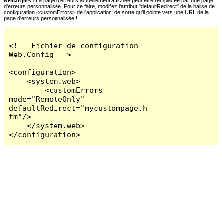
Remarques :
La page d'erreurs actuellement affichée peut être remplacée par une page
d'erreurs personnalisée. Pour ce faire, modifiez l'attribut "defaultRedirect" de la balise de
configuration <customErrors> de l'application, de sorte qu'il pointe vers une URL de la
page d'erreurs personnalisée !
<!-- Fichier de configuration 
Web.Config -->

<configuration>

    <system.web>

        <customErrors 
mode="RemoteOnly" 
defaultRedirect="mycustompage.h
tm"/>

    </system.web>

</configuration>