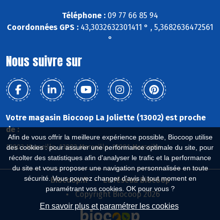
Téléphone :
09 77 66 85 94
Coordonnées GPS :
43,3032632301411 ° , 5,3682636472561
°
Nous suivre sur
Votre magasin Biocoop La Joliette (13002) est proche
de :
Afin de vous offrir la meilleure expérience possible, Biocoop utilise
13003 Marseille, 13002 Marseille, 13001 Marseille
des cookies : pour assurer une performance optimale du site, pour
récolter des statistiques afin d'analyser le trafic et la performance
du site et vous proposer une navigation personnalisée en toute
sécurité. Vous pouvez changer d'avis à tout moment en
Biocoop.fr
Le réseau Biocoop
paramétrant vos cookies. OK pour vous ?
Copyright Biocoop 2026
En savoir plus et paramétrer les cookies