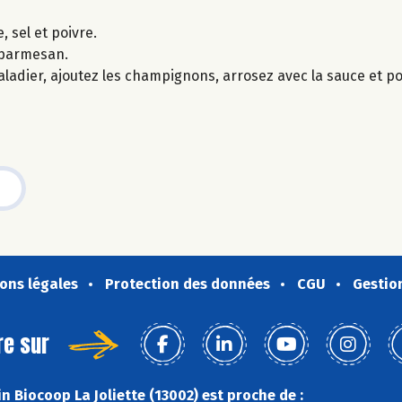
, sel et poivre.
 parmesan.
saladier, ajoutez les champignons, arrosez avec la sauce et p
ons légales
Protection des données
CGU
Gestio
re sur
 Biocoop La Joliette (13002) est proche de :