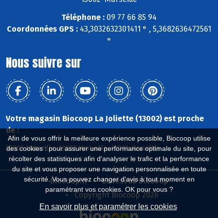
Téléphone :
09 77 66 85 94
Coordonnées GPS :
43,3032632301411 ° , 5,3682636472561
°
Nous suivre sur
Votre magasin Biocoop La Joliette (13002) est proche
de :
Afin de vous offrir la meilleure expérience possible, Biocoop utilise
13003 Marseille, 13002 Marseille, 13001 Marseille
des cookies : pour assurer une performance optimale du site, pour
récolter des statistiques afin d'analyser le trafic et la performance
du site et vous proposer une navigation personnalisée en toute
sécurité. Vous pouvez changer d'avis à tout moment en
Biocoop.fr
Le réseau Biocoop
paramétrant vos cookies. OK pour vous ?
Copyright Biocoop 2026
En savoir plus et paramétrer les cookies