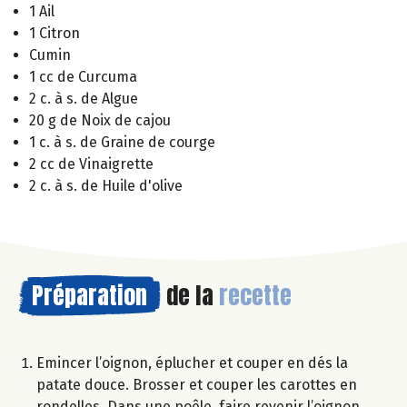
1 Ail
1 Citron
Cumin
1 cc de Curcuma
2 c. à s. de Algue
20 g de Noix de cajou
1 c. à s. de Graine de courge
2 cc de Vinaigrette
2 c. à s. de Huile d'olive
Préparation
de la
recette
Emincer l’oignon, éplucher et couper en dés la
patate douce. Brosser et couper les carottes en
rondelles. Dans une poêle, faire revenir l’oignon